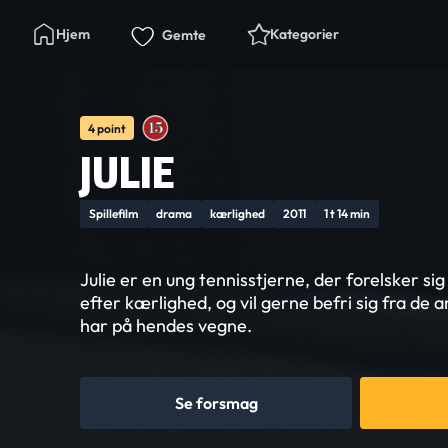
Hjem
Kategorier
Gemte
4 point
JULIE
Spillefilm
drama
kærlighed
2011
1 t 14 min
Julie er en ung tennisstjerne, der forelsker sig
efter kærlighed, og vil gerne befri sig fra de
har på hendes vegne.
Se forsmag