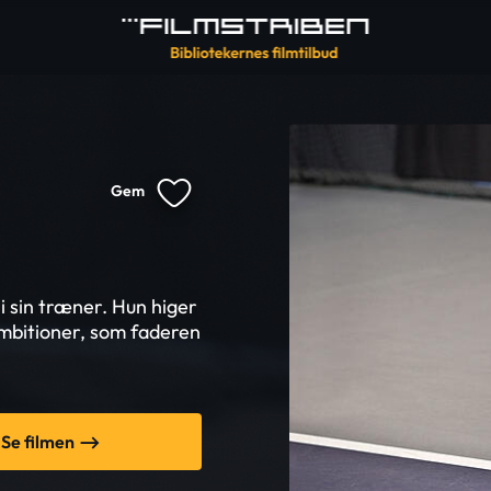
Gem
 i sin træner. Hun higer
 ambitioner, som faderen
Se filmen