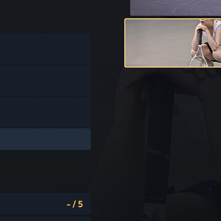
-
/
5