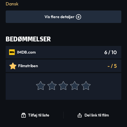
Dansk
Vis flere detaljer
BEDØMMELSER
6
/ 10
IMDB.com
-
/
5
Filmstriben
Tilføj til liste
Del link til film