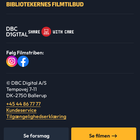
Følg Filmstriben:
© DBC Digital A/S
Tempovej 7-11
DK-2750 Ballerup
+45 44 86 77 77
Kundeservice
Tilgængelighedserklæring
Se forsmag
Se filmen