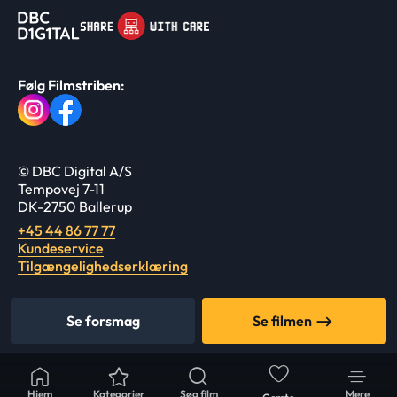
Følg Filmstriben:
© DBC Digital A/S
Tempovej 7-11
DK-2750 Ballerup
+45 44 86 77 77
Kundeservice
Tilgængelighedserklæring
Se forsmag
Se filmen
Hjem
Kategorier
Søg film
Mere