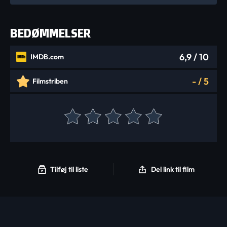
BEDØMMELSER
6,9
/ 10
IMDB.com
-
/
5
Filmstriben
Tilføj til liste
Del link til film