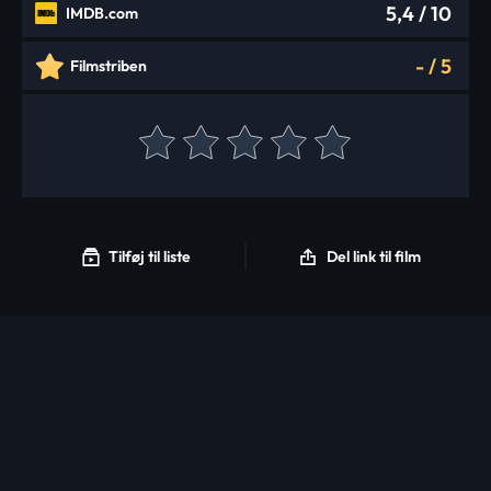
5,4
/ 10
IMDB.com
-
/
5
Filmstriben
Tilføj til liste
Del link til film