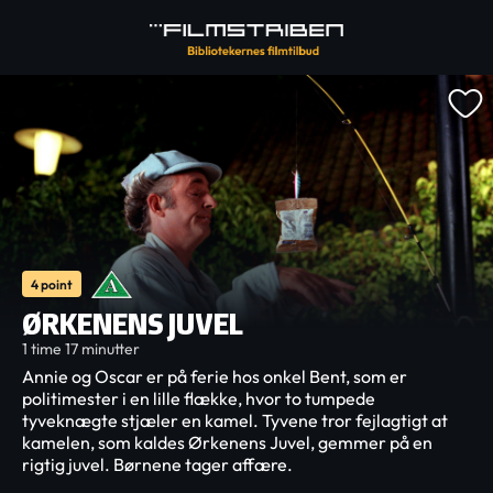
4 point
ØRKENENS JUVEL
1 time 17 minutter
Annie og Oscar er på ferie hos onkel Bent, som er
politimester i en lille flække, hvor to tumpede
tyveknægte stjæler en kamel. Tyvene tror fejlagtigt at
kamelen, som kaldes Ørkenens Juvel, gemmer på en
rigtig juvel. Børnene tager affære.