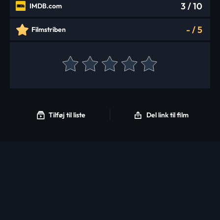
3
/ 10
IMDB.com
-
/
5
Filmstriben
Tilføj til liste
Del link til film