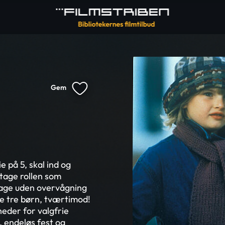
Gem
e på 5, skal ind og
tage rollen som
 dage uden overvågning
de tre børn, tværtimod!
heder for valgfrie
 endeløs fest og