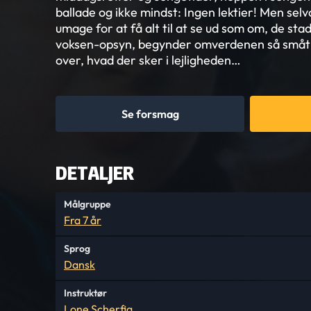
ballade og ikke mindst: Ingen lektier! Men sel
umage for at få alt til at se ud som om, de sta
voksen-opsyn, begynder omverdenen så småt
over, hvad der sker i lejligheden…
Se forsmag
DETALJER
Målgruppe
Fra 7 år
Sprog
Dansk
Instruktør
Lone Scherfig