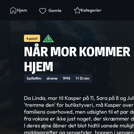
Hjem
Kategorier
Gemte
4 point
NÅR MOR KOMMER
HJEM
Spillefilm
drama
1998
1 t 12 min
Da Linda, mor til Kasper på 11, Sara på 8 og Juli
'tremme den' for butikstyveri, må Kasper over
familiens overhoved, men udsigten til et par
fra voksne er ikke just noget, der skræmmer 
I deres øjne åbner det blot hidtil uanede mulig
middagsretter og sengetider, hoppen i sengen,