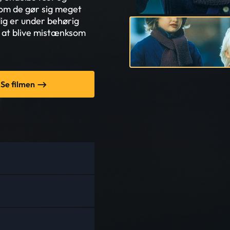
vom de gør sig meget
dig er under behørig
 at blive mistænksom
Se filmen