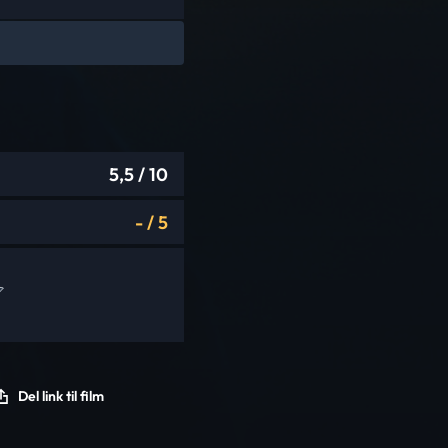
5,5
/ 10
-
/
5
Del link til film