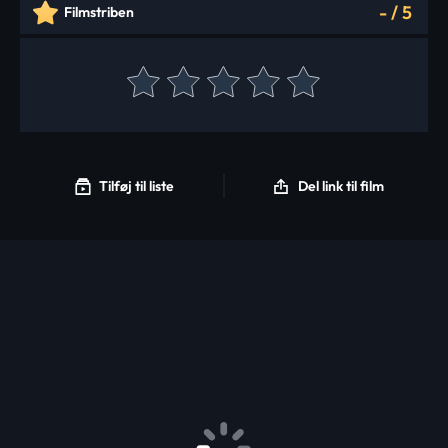
-
/
5
Filmstriben
Tilføj til liste
Del link til film