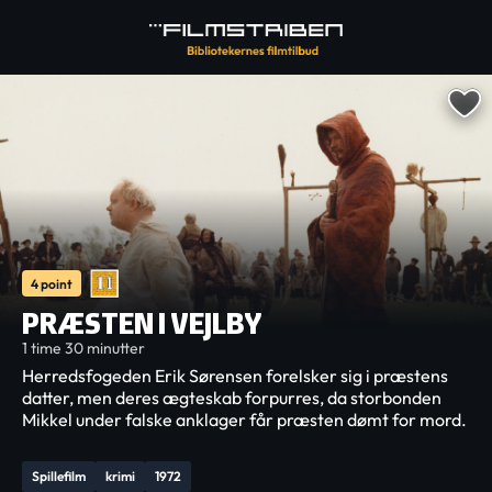
4 point
PRÆSTEN I VEJLBY
1 time 30 minutter
Herredsfogeden Erik Sørensen forelsker sig i præstens
datter, men deres ægteskab forpurres, da storbonden
Mikkel under falske anklager får præsten dømt for mord.
Spillefilm
krimi
1972