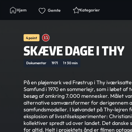
Hjem
Kategorier
Gemte
4 point
SKÆVE DAGE I THY
Dokumentar
1971
1 t 30 min
På en pløjemark ved Frøstrup i Thy iværksatt
Samfund i 1970 en sommerlejr, som i løbet af 
besøg af omkring 7.000 mennesker. Målet var
alternative samværsformer for derigennem at 
samfundsmodeller. I kølvandet på Thy-lejren f
eksplosion af livsstilseksperimenter: Christian
kollektiver spredt ud over landet. Det danske
for altid. Helt i projektets ånd er filmen optag