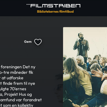
Gem
e foreningen Det ny
to-tre måneder fik
 at udforske
finde frem til nye
ulgte 70'ernes
ia, Projekt Hus og
 samfund var forandret
et som en kollektiv