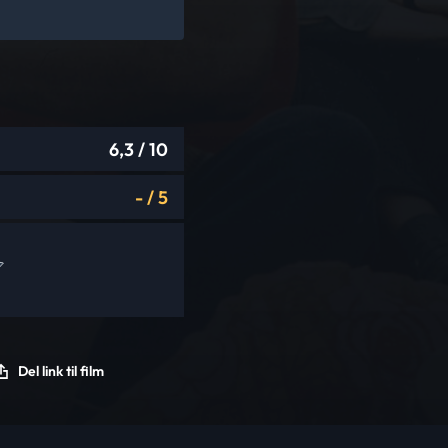
6,3
/ 10
-
/
5
Del link til film