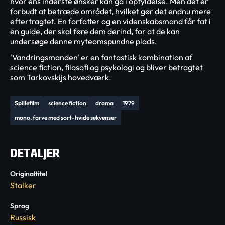
hvor ens inderste ønsker kan gå i opfyldelse. Men det er
forbudt at betræde området, hvilket gør det endnu mere
eftertragtet. En forfatter og en videnskabsmand får fat i
en guide, der skal føre dem derind, for at de kan
undersøge denne myteomspundne plads.
'Vandringsmanden' er en fantastisk kombination af
science fiction, filosofi og psykologi og bliver betragtet
som Tarkovskijs hovedværk.
Spillefilm
science fiction
drama
1979
mono, farve med sort-hvide sekvenser
DETALJER
Originaltitel
Stalker
Sprog
Russisk