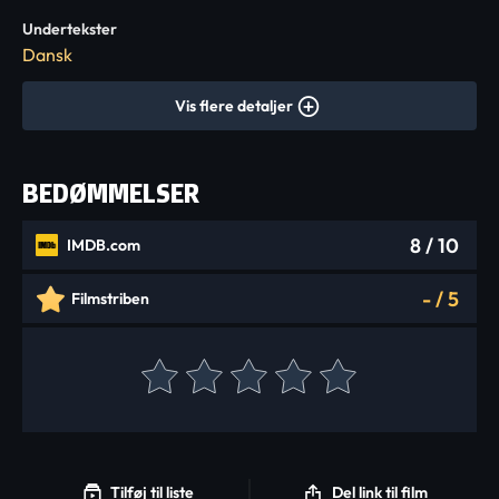
Undertekster
Dansk
Vis flere detaljer
BEDØMMELSER
8
/ 10
IMDB.com
-
/
5
Filmstriben
Tilføj til liste
Del link til film