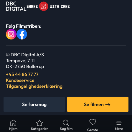
Følg Filmstriben:
© DBC Digital A/S
Tempovej 7-11
DK-2750 Ballerup
+45 44 86 77 77
Kundeservice
Tilgængelighedserklæring
Se forsmag
Se filmen
Hjem
Kategorier
Søg film
Mere
Gemte