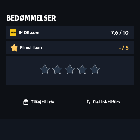
BEDØMMELSER
7,6
/ 10
IMDB.com
-
/
5
Filmstriben
Tilføj til liste
Del link til film