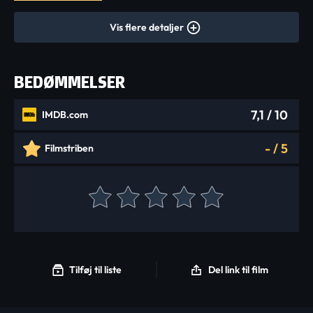
Vis flere detaljer
BEDØMMELSER
7,1
/ 10
IMDB.com
-
/
5
Filmstriben
Tilføj til liste
Del link til film