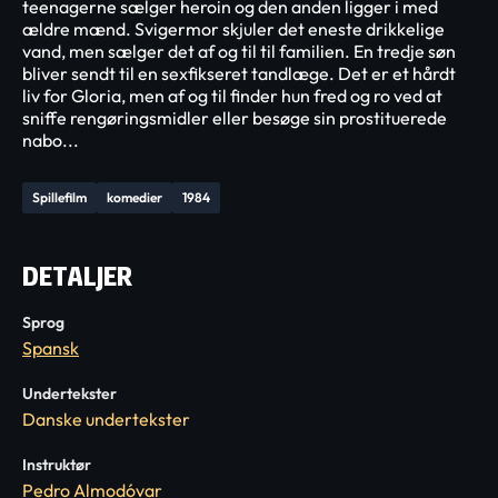
teenagerne sælger heroin og den anden ligger i med
ældre mænd. Svigermor skjuler det eneste drikkelige
vand, men sælger det af og til til familien. En tredje søn
bliver sendt til en sexfikseret tandlæge. Det er et hårdt
liv for Gloria, men af og til finder hun fred og ro ved at
sniffe rengøringsmidler eller besøge sin prostituerede
nabo...
Spillefilm
komedier
1984
DETALJER
Sprog
Spansk
Undertekster
Danske undertekster
Instruktør
Pedro Almodóvar