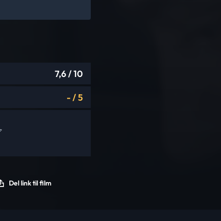
7,6
/ 10
-
/
5
Del link til film