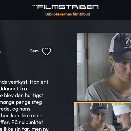
8
Gem
nds vestkyst. Han er i
uddannet fra
 blev den hurtigst
 mange penge steg
rede, og hans
; han kan ikke male
ffer. På nulpunktet
 ikke sin far, men nu