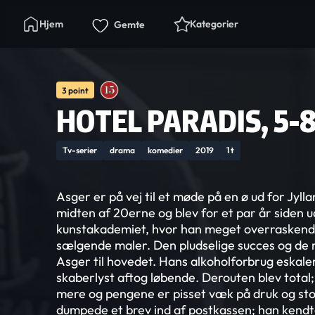
Hjem
Kategorier
Gemte
3 point
HOTEL PARADIS, 5-
Tv-serier
drama
komedier
2019
1 t
Asger er på vej til et møde på en ø ud for Jylla
midten af 20erne og blev for et par år siden 
kunstakademiet, hvor han meget overraskende
sælgende maler. Den pludselige succes og de
Asger til hovedet. Hans alkoholforbrug eskale
skaberlyst aftog løbende. Derouten blev total
mere og pengene er pisset væk på druk og sto
dumpede et brev ind af postkassen; han kendte