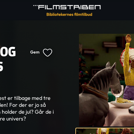
 OG
Gem
S
st er tilbage med tre
en! For der er jo så
holder de jul? Går de i
re univers?