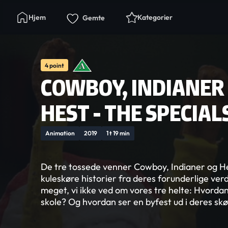
Hjem
Kategorier
Gemte
4 point
COWBOY, INDIANER
HEST - THE SPECIAL
Animation
2019
1 t 19 min
De tre tossede venner Cowboy, Indianer og He
kuleskøre historier fra deres forunderlige verd
meget, vi ikke ved om vores tre helte: Hvordan 
skole? Og hvordan ser en byfest ud i deres skø