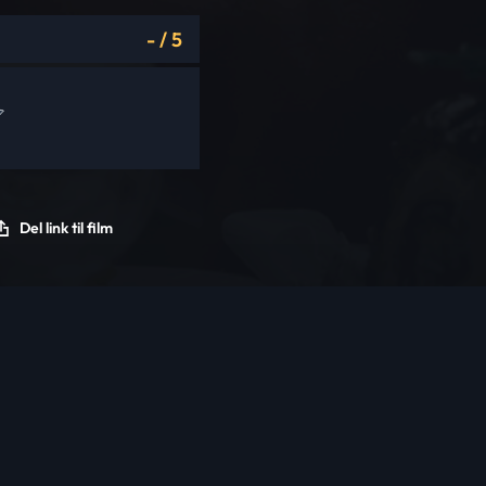
-
/
5
Del link til film