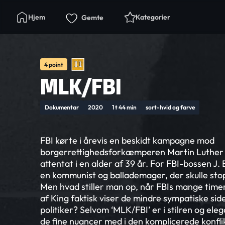
Hjem
Kategorier
Gemte
4 point
MLK/FBI
Dokumentar
2020
1 t 44 min
sort-hvid og farve
FBI kørte i årevis en beskidt kampagne mod
borgerrettighedsforkæmperen Martin Luther Kin
attentat i en alder af 39 år. For FBI-bossen J
en kommunist og ballademager, der skulle stop
Men hvad stiller man op, når FBIs mange timer
af King faktisk viser de mindre sympatiske sid
politiker? Selvom ‘MLK/FBI’ er i stilren og ele
de fine nuancer med i den komplicerede konflik