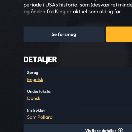
periode i USAs historie, som (desværre) minde
og ånden fra King er aktuel som aldrig før.
Se forsmag
DETALJER
Sprog
Engelsk
Undertekster
Dansk
Instruktør
Sam Pollard
Vis flere detaljer