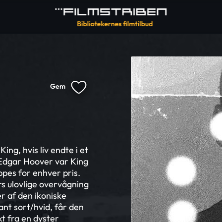
Gem
g, hvis liv endte i et
. Edgar Hoover var King
pes for enhver pris.
s ulovlige overvågning
er af den ikoniske
gant sort/hvid, får den
t fra en dyster