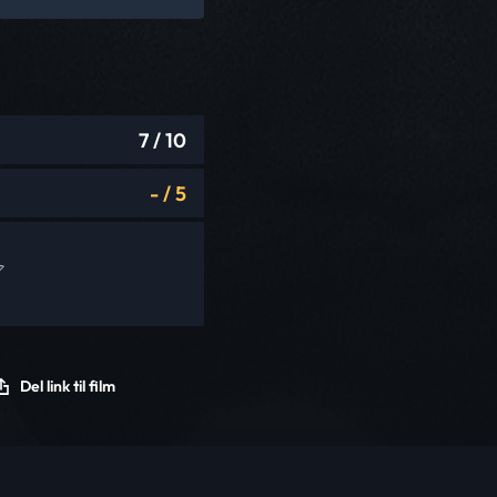
7
/ 10
-
/
5
Del link til film