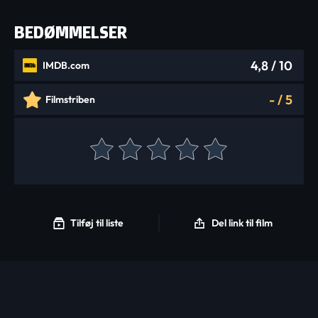
BEDØMMELSER
4,8
/ 10
IMDB.com
-
/
5
Filmstriben
Tilføj til liste
Del link til film