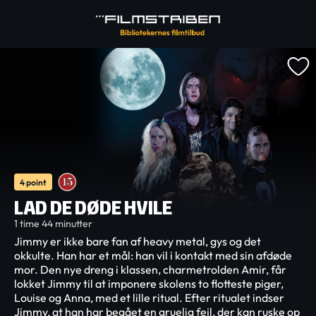
4 point
LAD DE DØDE HVILE
1 time 44 minutter
Jimmy er ikke bare fan af heavy metal, gys og det
okkulte. Han har et mål: han vil i kontakt med sin afdøde
mor. Den nye dreng i klassen, charmetrolden Amir, får
lokket Jimmy til at imponere skolens to flotteste piger,
Louise og Anna, med et lille ritual. Efter ritualet indser
Jimmy, at han har begået en gruelig fejl, der kan ruske op