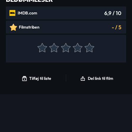
6,9
/ 10
IMDB.com
-
/
5
Filmstriben
Tilføj til liste
Del link til film