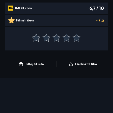
6,7
/ 10
IMDB.com
-
/
5
Filmstriben
Tilføj til liste
Del link til film