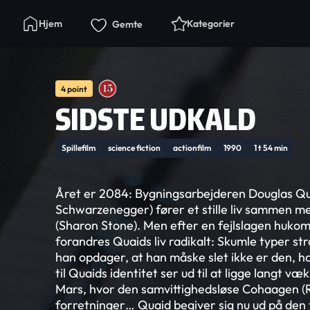
Hjem
Kategorier
Gemte
4 point
SIDSTE UDKALD
Spillefilm
science fiction
actionfilm
1990
1 t 54 min
Året er 2084: Bygningsarbejderen Douglas Qu
Schwarzenegger) fører et stille liv sammen m
(Sharon Stone). Men efter en fejlslagen huk
forandres Quaids liv radikalt: Skumle typer st
han opdager, at han måske slet ikke er den, ha
til Quaids identitet ser ud til at ligge langt v
Mars, hvor den samvittighedsløse Cohaagen (
forretninger… Quaid begiver sig nu ud på den f