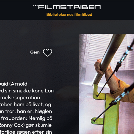
Gem
aid (Arnold
ed sin smukke kone Lori
ommelsesoperation
ræber ham på livet, og
n tror, han er. Nøglen
æk fra Jorden: Nemlig på
Ronny Cox) gør skumle
arlige søgen efter sin