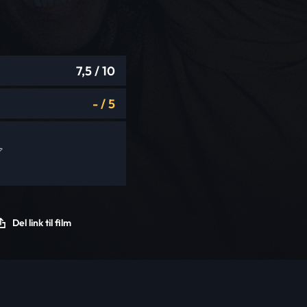
7,5
/ 10
-
/
5
Del link til film