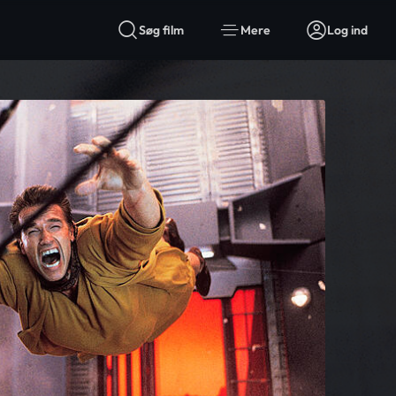
Søg film
Mere
Log ind