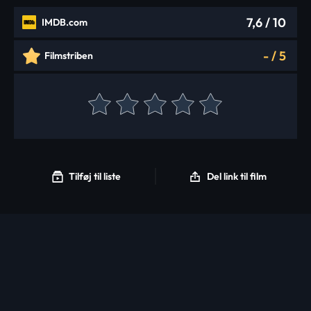
7,6
/ 10
IMDB.com
-
/
5
Filmstriben
Tilføj til liste
Del link til film