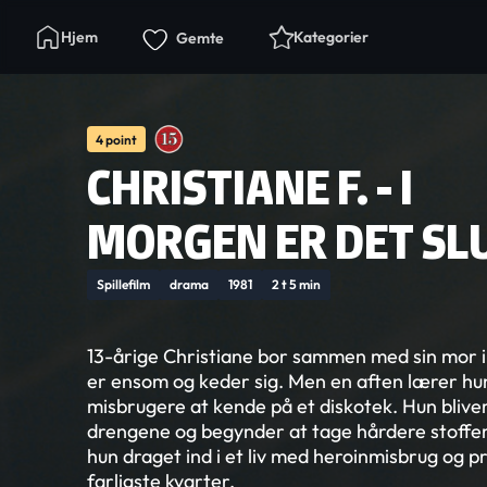
Hjem
Kategorier
Gemte
4 point
CHRISTIANE F. - I
MORGEN ER DET SL
Spillefilm
drama
1981
2 t 5 min
13-årige Christiane bor sammen med sin mor i
er ensom og keder sig. Men en aften lærer h
misbrugere at kende på et diskotek. Hun bliver 
drengene og begynder at tage hårdere stoffer. 
hun draget ind i et liv med heroinmisbrug og pro
farligste kvarter.