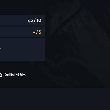
7,5
/ 10
-
/
5
Del link til film