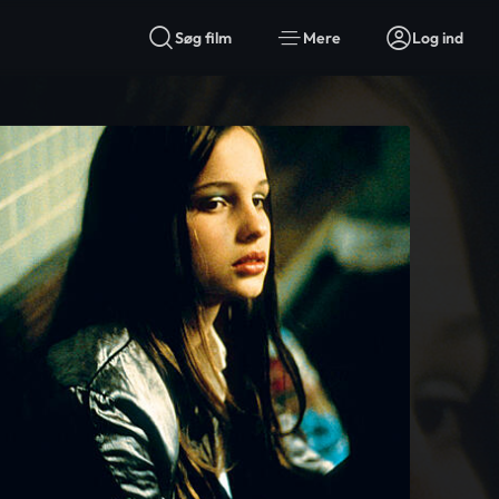
Søg film
Mere
Log ind