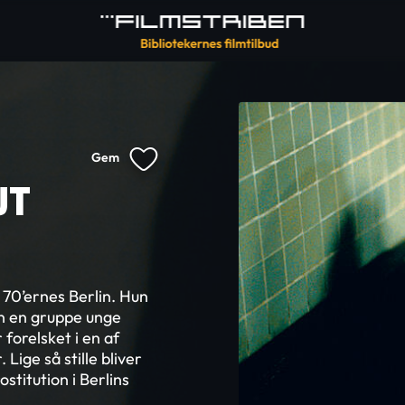
Gem
UT
 70’ernes Berlin. Hun
un en gruppe unge
forelsket i en af
Lige så stille bliver
stitution i Berlins