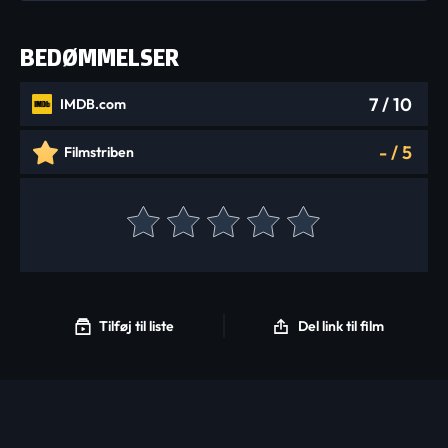
BEDØMMELSER
7
/ 10
IMDB.com
-
/
5
Filmstriben
Tilføj til liste
Del link til film