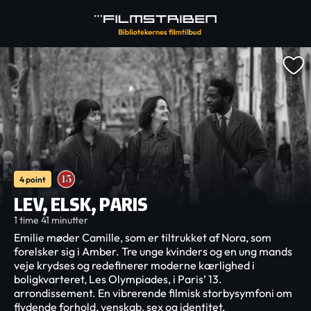
4 point
LEV, ELSK, PARIS
1 time 41 minutter
Emilie møder Camille, som er tiltrukket af Nora, som
forelsker sig i Amber. Tre unge kvinders og en ung mands
veje krydses og redefinerer moderne kærlighed i
boligkvarteret, Les Olympiades, i Paris’ 13.
arrondissement. En vibrerende filmisk storbysymfoni om
flydende forhold, venskab, sex og identitet.