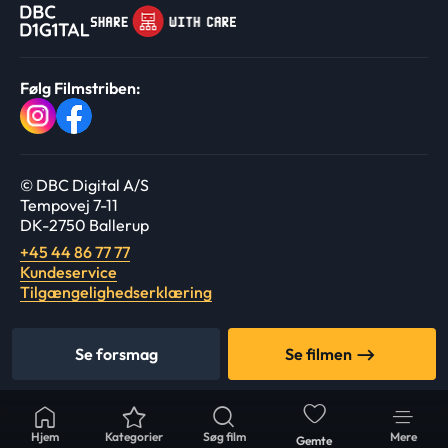
Følg Filmstriben:
© DBC Digital A/S
Tempovej 7-11
DK-2750 Ballerup
+45 44 86 77 77
Kundeservice
Tilgængelighedserklæring
Se forsmag
Se filmen
Hjem
Kategorier
Søg film
Mere
Gemte