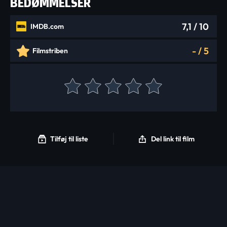
BEDØMMELSER
7,1
/ 10
IMDB.com
-
/
5
Filmstriben
Tilføj til liste
Del link til film