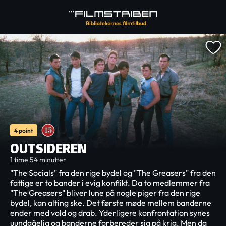
4 point
OUTSIDEREN
1 time 54 minutter
"The Socials" fra den rige bydel og "The Greasers" fra den
fattige er to bander i evig konflikt. Da to medlemmer fra
"The Greasers" bliver lune på nogle piger fra den rige
bydel, kan alting ske. Det første møde mellem banderne
ender med vold og drab. Yderligere konfrontation synes
uundgåelig og banderne forbereder sig på krig. Men da