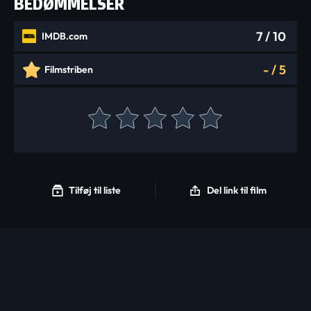
BEDØMMELSER
7
/ 10
IMDB.com
-
/
5
Filmstriben
Tilføj til liste
Del link til film