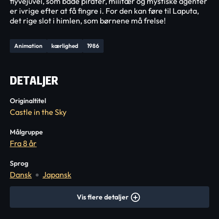
flyvejuvel, som både pirater, militær og mystiske agenter
er ivrige efter at få fingre i. For den kan føre til Laputa,
det rige slot i himlen, som børnene må frelse!
Animation
kærlighed
1986
DETALJER
Originaltitel
Castle in the Sky
Målgruppe
Fra 8 år
Sprog
Dansk
Japansk
Vis flere detaljer