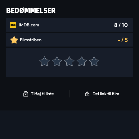
BEDØMMELSER
8
/ 10
IMDB.com
-
/
5
Filmstriben
Tilføj til liste
Del link til film