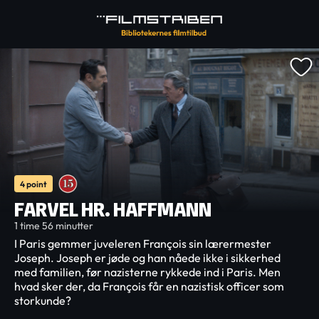
4 point
FARVEL HR. HAFFMANN
1 time 56 minutter
I Paris gemmer juveleren François sin lærermester
Joseph. Joseph er jøde og han nåede ikke i sikkerhed
med familien, før nazisterne rykkede ind i Paris. Men
hvad sker der, da François får en nazistisk officer som
storkunde?