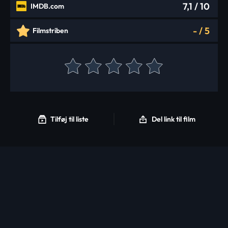
7,1
/ 10
IMDB.com
-
/
5
Filmstriben
Tilføj til liste
Del link til film