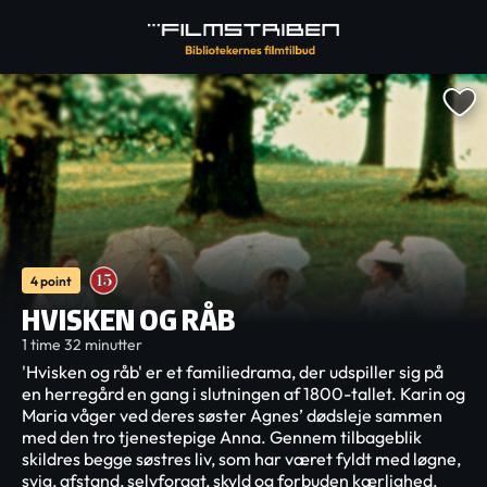
4 point
HVISKEN OG RÅB
1 time 32 minutter
'Hvisken og råb' er et familiedrama, der udspiller sig på
en herregård en gang i slutningen af 1800-tallet. Karin og
Maria våger ved deres søster Agnes’ dødsleje sammen
med den tro tjenestepige Anna. Gennem tilbageblik
skildres begge søstres liv, som har været fyldt med løgne,
svig, afstand, selvforagt, skyld og forbuden kærlighed.