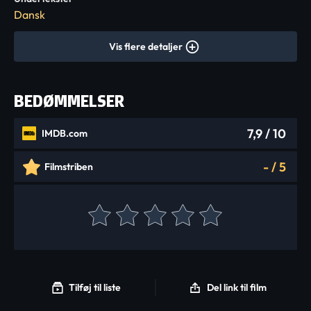
Dansk
Vis flere detaljer
BEDØMMELSER
7,9
/ 10
IMDB.com
-
/
5
Filmstriben
Tilføj til liste
Del link til film