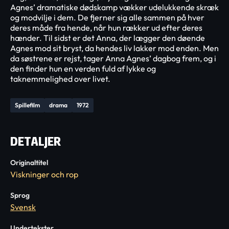
Agnes’ dramatiske dødskamp vækker udelukkende skræk
og modvilje i dem. De fjerner sig alle sammen på hver
deres måde fra hende, når hun rækker ud efter deres
hænder. Til sidst er det Anna, der lægger den døende
Agnes mod sit bryst, da hendes liv lakker mod enden. Men
da søstrene er rejst, tager Anna Agnes’ dagbog frem, og i
den finder hun en verden fuld af lykke og
taknemmelighed over livet.
Spillefilm
drama
1972
DETALJER
Originaltitel
Viskninger och rop
Sprog
Svensk
Undertekster