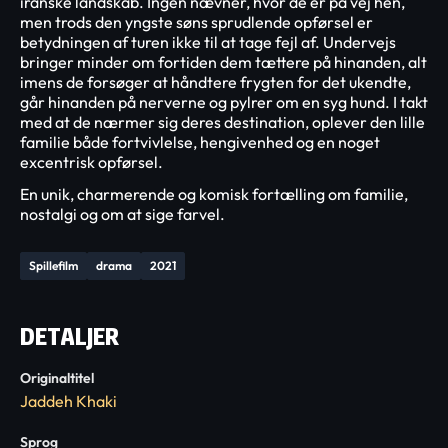
iranske landskab. Ingen nævner, hvor de er på vej hen,
men trods den yngste søns sprudlende opførsel er
betydningen af turen ikke til at tage fejl af. Undervejs
bringer minder om fortiden dem tættere på hinanden, alt
imens de forsøger at håndtere frygten for det ukendte,
går hinanden på nerverne og pylrer om en syg hund. I takt
med at de nærmer sig deres destination, oplever den lille
familie både fortvivlelse, hengivenhed og en noget
excentrisk opførsel.
En unik, charmerende og komisk fortælling om familie,
nostalgi og om at sige farvel.
Spillefilm
drama
2021
DETALJER
Originaltitel
Jaddeh Khaki
Sprog