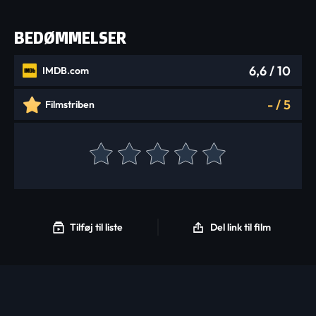
BEDØMMELSER
6,6
/ 10
IMDB.com
-
/
5
Filmstriben
Tilføj til liste
Del link til film