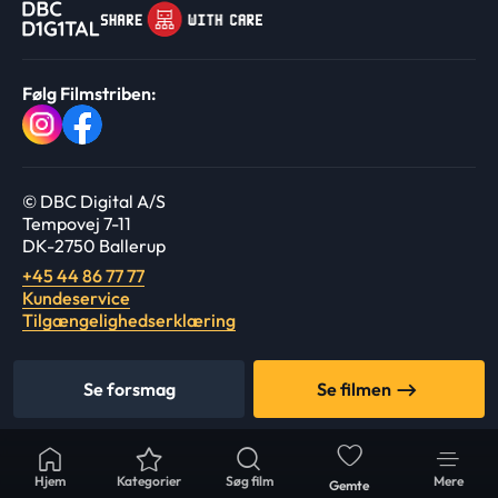
Følg Filmstriben:
© DBC Digital A/S
Tempovej 7-11
DK-2750 Ballerup
+45 44 86 77 77
Kundeservice
Tilgængelighedserklæring
Se forsmag
Se filmen
Hjem
Kategorier
Søg film
Mere
Gemte