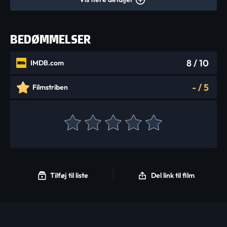
BEDØMMELSER
8
/ 10
IMDB.com
-
/
5
Filmstriben
Tilføj til liste
Del link til film