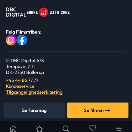
Følg Filmstriben:
© DBC Digital A/S
Tempovej 7-11
DK-2750 Ballerup
+45 44 86 77 77
Kundeservice
Tilgængelighedserklæring
Se forsmag
Se filmen