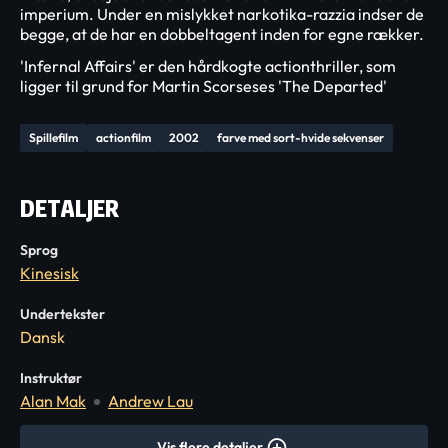
imperium. Under en mislykket narkotika-razzia indser de
begge, at de har en dobbeltagent inden for egne rækker.
'Infernal Affairs' er den hårdkogte actionthriller, som
ligger til grund for Martin Scorseses 'The Departed'
Spillefilm
actionfilm
2002
farve med sort-hvide sekvenser
DETALJER
Sprog
Kinesisk
Undertekster
Dansk
Instruktør
Alan Mak
Andrew Lau
Vis flere detaljer