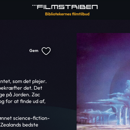
Gem
tet, som det plejer.
ekræfter det. Det
age på Jorden. Zac
g for at finde ud af,
ønnet science-fiction-
 Zealands bedste