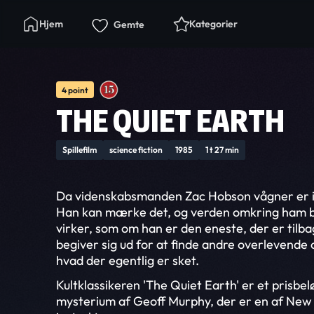
Hjem
Kategorier
Gemte
4 point
THE QUIET EARTH
Spillefilm
science fiction
1985
1 t 27 min
Da videnskabsmanden Zac Hobson vågner er in
Han kan mærke det, og verden omkring ham b
virker, som om han er den eneste, der er tilb
begiver sig ud for at finde andre overlevende o
hvad der egentlig er sket.
Kultklassikeren 'The Quiet Earth' er et prisbel
mysterium af Geoff Murphy, der er en af New