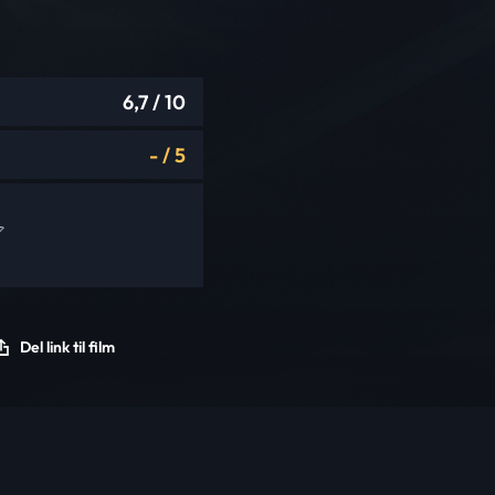
6,7
/ 10
-
/
5
Del link til film