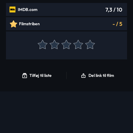
7,3
/ 10
IMDB.com
-
/
5
Filmstriben
Tilføj til liste
Del link til film