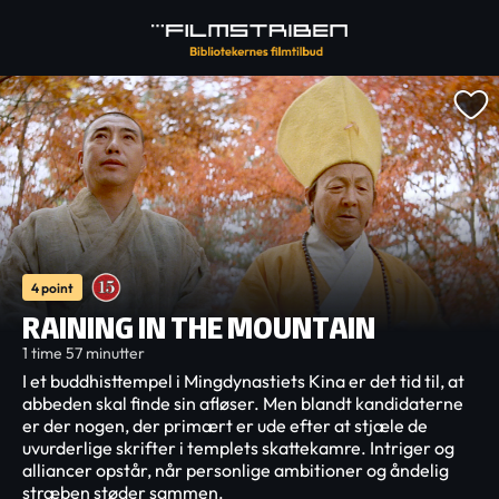
4 point
RAINING IN THE MOUNTAIN
1 time 57 minutter
I et buddhisttempel i Mingdynastiets Kina er det tid til, at
abbeden skal finde sin afløser. Men blandt kandidaterne
er der nogen, der primært er ude efter at stjæle de
uvurderlige skrifter i templets skattekamre. Intriger og
alliancer opstår, når personlige ambitioner og åndelig
stræben støder sammen.