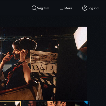
Søg film
Mere
Log ind