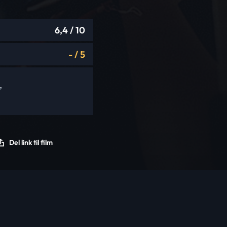
6,4
/ 10
-
/
5
Del link til film