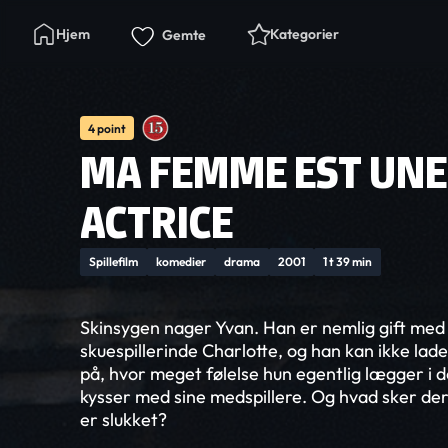
Hjem
Kategorier
Gemte
4 point
MA FEMME EST UNE
ACTRICE
Spillefilm
komedier
drama
2001
1 t 39 min
Skinsygen nager Yvan. Han er nemlig gift med
skuespillerinde Charlotte, og han kan ikke l
på, hvor meget følelse hun egentlig lægger i 
kysser med sine medspillere. Og hvad sker d
er slukket?