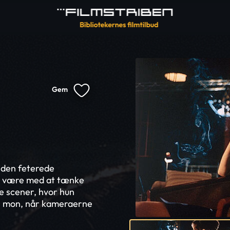
Gem
 den feterede
ade være med at tænke
de scener, hvor hun
er mon, når kameraerne