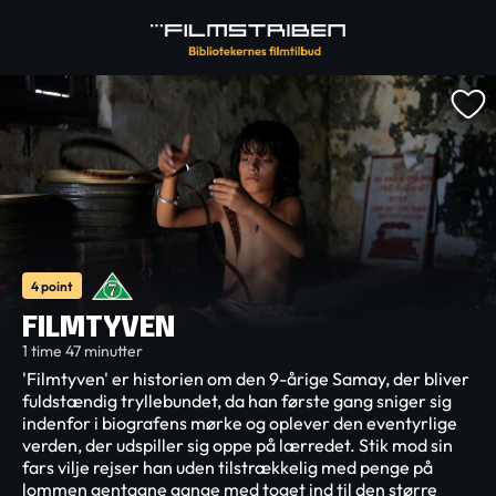
4 point
FILMTYVEN
1 time 47 minutter
'Filmtyven' er historien om den 9-årige Samay, der bliver
fuldstændig tryllebundet, da han første gang sniger sig
indenfor i biografens mørke og oplever den eventyrlige
verden, der udspiller sig oppe på lærredet. Stik mod sin
fars vilje rejser han uden tilstrækkelig med penge på
lommen gentagne gange med toget ind til den større