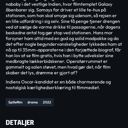
naboby i det vestlige Indien, hvor filmtemplet Galaxy
åbenbarer sig. Samays far driver et lille te-hus på
stationen, som han skal smyge sig udenom, så rejsen er
en lille udfordring i sig selv. Sine få penge tjener drengen
ved at sælge de varme drikke til passagerne, når dagens
beskedne antal tog gør stop ved stationen. Hans mor
forsyner ham altid med en god og solid madpakke og da
det efter nogle begyndervanskeligheder lykkedes ham at
nå op til 35mm-apparaterne i den forjættede biograf, får
han lov at se film gratis, hvis han i bytte udveksler sine
medbragte lækkerbidskener. Operatørrummet er
gammelt og salen støvet, men hvad gør det, når film
skaber det lys, drømme er gjort af?
Indiens Oscar-kandidat er en både charmerende og
nostalgisk kærlighedserklæring til filmmediet.
Spillefilm
drama
2022
DETALJER