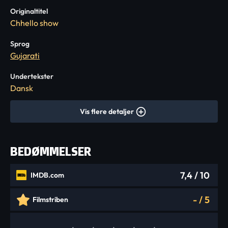
Originaltitel
Chhello show
Sprog
Gujarati
Undertekster
Dansk
Vis flere detaljer
BEDØMMELSER
7,4
/ 10
IMDB.com
-
/
5
Filmstriben