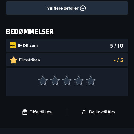
Vis flere detaljer
BEDØMMELSER
5
/ 10
IMDB.com
-
/
5
Filmstriben
Tilføj til liste
Del link til film