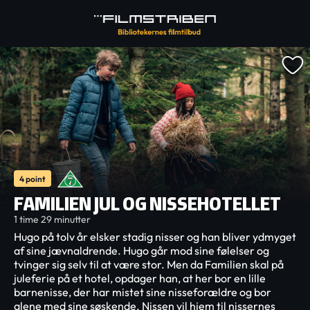
4 point
FAMILIEN JUL OG NISSEHOTELLET
1 time 29 minutter
Hugo på tolv år elsker stadig nisser og han bliver ydmyget
af sine jævnaldrende. Hugo går mod sine følelser og
tvinger sig selv til at være stor. Men da Familien skal på
juleferie på et hotel, opdager han, at her bor en lille
barnenisse, der har mistet sine nisseforældre og bor
alene med sine søskende. Nissen vil hjem til nissernes