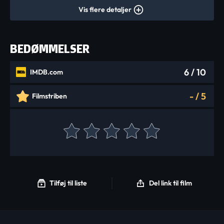
Vis flere detaljer
BEDØMMELSER
6
/ 10
IMDB.com
-
/
5
Filmstriben
Tilføj til liste
Del link til film