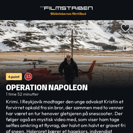
4 point
OPERATION NAPOLEON
1 time 52 minutter
Krimi. I Reykjavik modtager den unge advokat Kristín et
forvirret opkald fra sin bror, der sammen med to venner
har været en tur henover gletsjeren på snescooter. Der
følger også en mystisk video med, som viser ham tage
selfies omkring et flyvrag, der halvt om halvt er gravet fri
af sneen. Haleroret bærer et hagekors, indvendigt