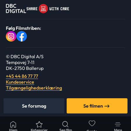
Følg Filmstriben:
© DBC Digital A/S
Tempovej 7-11
DK-2750 Ballerup
+45 44 86 77 77
Kundeservice
Tilgængelighedserklæring
Se forsmag
Se filmen
Hjem
Kategorier
Søg film
Mere