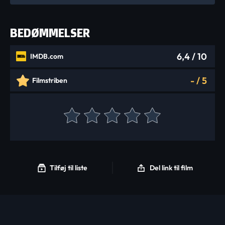
BEDØMMELSER
6,4
/ 10
IMDB.com
-
/
5
Filmstriben
Tilføj til liste
Del link til film