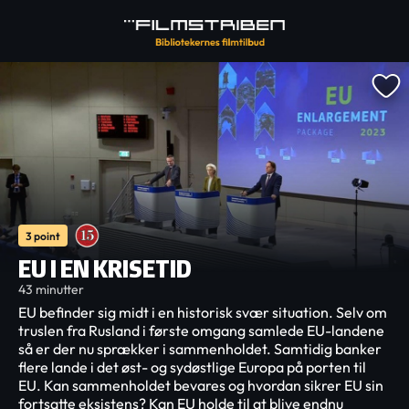
3 point
EU I EN KRISETID
43 minutter
EU befinder sig midt i en historisk svær situation. Selv om
truslen fra Rusland i første omgang samlede EU-landene
så er der nu sprækker i sammenholdet. Samtidig banker
flere lande i det øst- og sydøstlige Europa på porten til
EU. Kan sammenholdet bevares og hvordan sikrer EU sin
fortsatte eksistens? Kan EU holde til at blive endnu