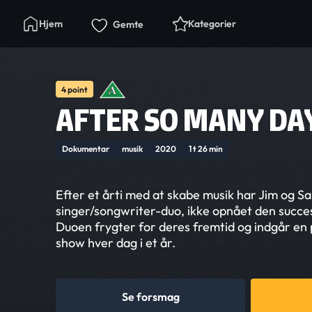
Hjem
Kategorier
Gemte
4 point
AFTER SO MANY DA
Dokumentar
musik
2020
1 t 26 min
Efter et årti med at skabe musik har Jim og Sa
singer/songwriter-duo, ikke opnået den succe
Duoen frygter for deres fremtid og indgår en p
show hver dag i et år.
Se forsmag