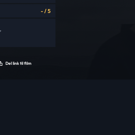
-
/
5
Del link til film