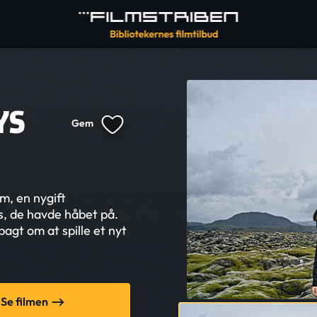
YS
Gem
m, en nygift
s, de havde håbet på.
agt om at spille et nyt
Se filmen