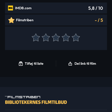
5,8
/ 10
IMDB.com
-
/
5
Filmstriben
Tilføj til liste
Del link til film