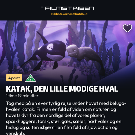
4 point
KATAK, DEN LILLE MODIGE HVAL
1 time 19 minutter
Tag med på en eventyrlig rejse under havet med beluga-
hvalen Katak. Filmen er fuld af viden om naturen og
havets dyr fra den nordlige del af vores planet;
spækhuggere, torsk, stør, gæs, sæler, narhvaler og en
hidsig og sulten isbjørn i en film fuld af sjov, action og
venskab.