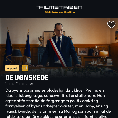
4 point
DE UØNSKEDE
1 time 41 minutter
Da byens borgmester pludseligt dør, bliver Pierre, en
idealistisk ung læge, udnævnt til at erstatte ham. Han
agter at fortsætte sin forgængers politik omkring
fornyelsen af byens arbejderkvarter, men Haby, en ung
fransk kvinde, der stammer fra Mali og som bor i en af de
faldefærdige tårnblokke, nægter at se sin familie blive