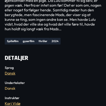
øjenkontakt med en pige. Da Lulu kommer til sig selv, er
pigen væk. Herfra er intet som før! Det er som om, nogen
eller noget forfølger hende. Samtidig møder hun den
berygtede, men fascinerende Mads, der viser sig at
kunne se ting, som ingen andre kan se. Men havde Lulu
vidst, hvad der ville ske og hvad det ville føre til, havde
hun holdt sig langt væk fra Mads…
Spillefilm
gyserfilm
thriller
2024
DETALJER
Sprog
Dansk
Undertekster
Dansk
Instruktør
Kari Vidø