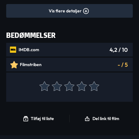
Vis flere detaljer
BEDØMMELSER
4,2
/ 10
IMDB.com
-
/
5
Filmstriben
Tilføj til liste
Del link til film