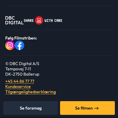
Følg Filmstriben:
© DBC Digital A/S
Tempovej 7-11
DK-2750 Ballerup
+45 44 86 77 77
Kundeservice
Tilgængelighedserklæring
Se forsmag
Se filmen