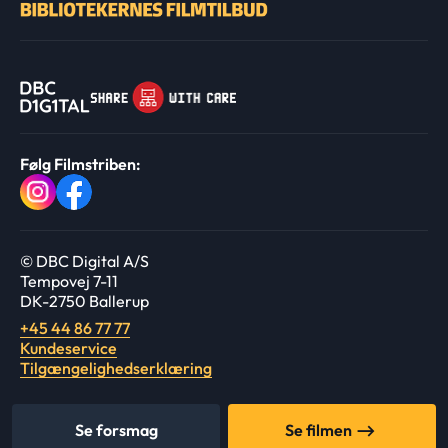
Følg Filmstriben:
© DBC Digital A/S
Tempovej 7-11
DK-2750 Ballerup
+45 44 86 77 77
Kundeservice
Tilgængelighedserklæring
Se forsmag
Se filmen