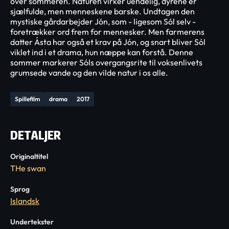
over sommeren. Naturen virker uendelig, dyrene er
sjælfulde, men menneskene barske. Undtagen den
mystiske gårdarbejder Jón, som - ligesom Sól selv -
foretrækker ord frem for mennesker. Men farmerens
datter Ásta har også et krav på Jón, og snart bliver Sól
viklet ind i et drama, hun næppe kan forstå. Denne
sommer markerer Sóls overgangsrite til voksenlivets
grumsede vande og den vilde natur i os alle.
Spillefilm
drama
2017
DETALJER
Originaltitel
THe swan
Sprog
Islandsk
Undertekster