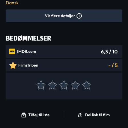
Dansk
Vis flere detaljer
BEDØMMELSER
6,3
/ 10
IMDB.com
-
/
5
Filmstriben
Tilføj til liste
Del link til film