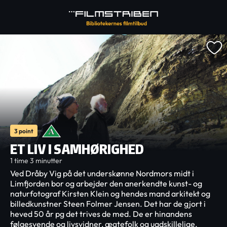
3 point
ET LIV I SAMHØRIGHED
1 time 3 minutter
Ved Dråby Vig på det underskønne Nordmors midt i
Limfjorden bor og arbejder den anerkendte kunst- og
naturfotograf Kirsten Klein og hendes mand arkitekt og
billedkunstner Steen Folmer Jensen. Det har de gjort i
heved 50 år pg det trives de med. De er hinandens
følgesvende og livsvidner, ægtefolk og uadskillelige.