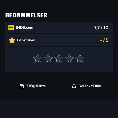
BEDØMMELSER
7,7
/ 10
IMDB.com
-
/
5
Filmstriben
Tilføj til liste
Del link til film