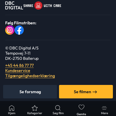
Følg Filmstriben:
© DBC Digital A/S
Tempovej 7-11
DK-2750 Ballerup
+45 44 86 77 77
Kundeservice
Tilgængelighedserklæring
Se forsmag
Se filmen
Hjem
Kategorier
Søg film
Mere
Gemte