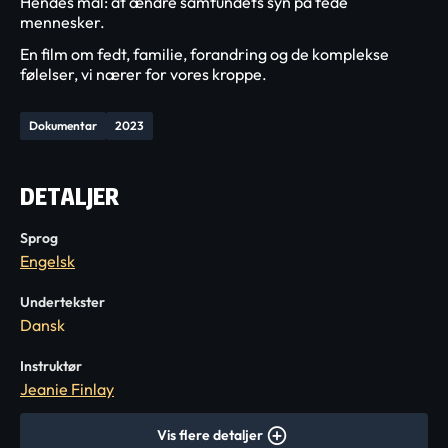
Hendes mål: at ændre samfundets syn på fede
mennesker.
En film om fedt, familie, forandring og de komplekse
følelser, vi nærer for vores kroppe.
Dokumentar
2023
DETALJER
Sprog
Engelsk
Undertekster
Dansk
Instruktør
Jeanie Finlay
Vis flere detaljer