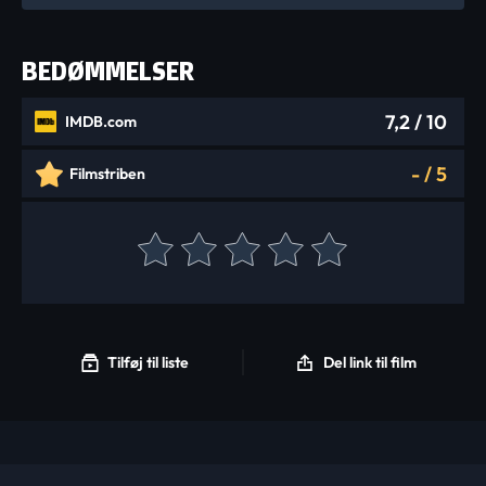
BEDØMMELSER
7,2
/ 10
IMDB.com
-
/
5
Filmstriben
Tilføj til liste
Del link til film