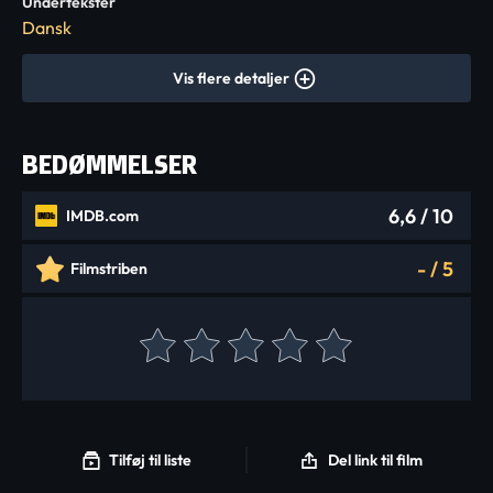
Undertekster
Dansk
Vis flere detaljer
BEDØMMELSER
6,6
/ 10
IMDB.com
-
/
5
Filmstriben
Tilføj til liste
Del link til film