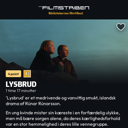
4 point
LYSBRUD
1 time 17 minutter
'Lysbrud' er et medrivende og vanvittig smukt, islandsk
drama af Rúnar Rúnarsson.
En ung kvinde mister sin kæreste i en forfærdelig ulykke,
men må bære sorgen alene, da deres kærlighedsforhold
var en stor hemmelighed i deres lille vennegruppe.