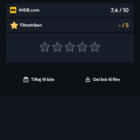
7,4
/ 10
IMDB.com
-
/
5
Filmstriben
Tilføj til liste
Del link til film