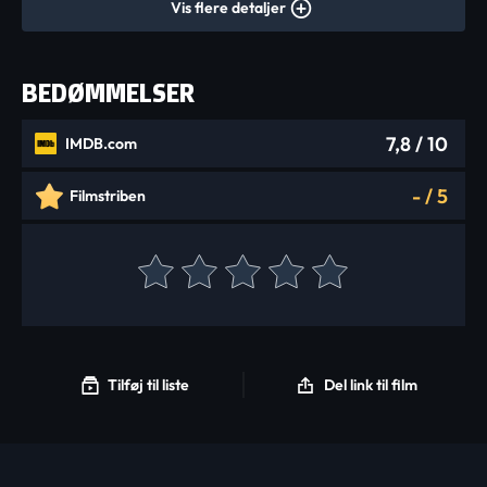
Vis flere detaljer
BEDØMMELSER
7,8
/ 10
IMDB.com
-
/
5
Filmstriben
Tilføj til liste
Del link til film