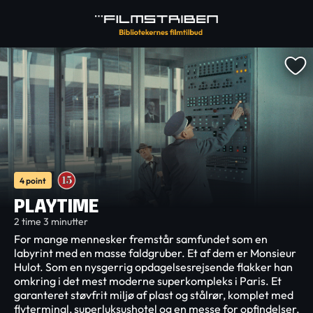
4 point
PLAYTIME
2 time 3 minutter
For mange mennesker fremstår samfundet som en
labyrint med en masse faldgruber. Et af dem er Monsieur
Hulot. Som en nysgerrig opdagelsesrejsende flakker han
omkring i det mest moderne superkompleks i Paris. Et
garanteret støvfrit miljø af plast og stålrør, komplet med
flyterminal, superluksushotel og en messe for opfindelser,