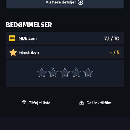
Vis flere detaljer
BEDØMMELSER
7,1
/ 10
IMDB.com
-
/
5
Filmstriben
Tilføj til liste
Del link til film