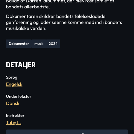
Ballad of Darren, albummet, der blev rost som et af
bandets allerbedste.
Dokumentaren skildrer bandets følelsesladede
genforening og lader seerne komme med ind i bandets
musikalske verden.
Dokumentar
musik
2024
DETALJER
Sprog
Engelsk
Undertekster
Dansk
Instruktør
Toby L.